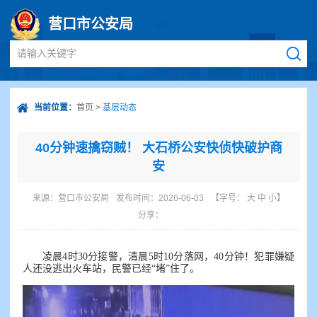
营口市公安局
请输入关键字
当前位置：
首页
>
基层动态
40分钟速擒窃贼！ 大石桥公安快侦快破护商
安
来源：
营口市公安局
发布时间：2026-06-03
【字号：
大
中
小
】
分享：
凌晨4时30分接警，清晨5时10分落网，40分钟！犯罪嫌疑
人还没逃出火车站，民警已经“堵”住了。