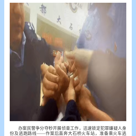
办案民警争分夺秒开展侦查工作，迅速锁定犯罪嫌疑人身
份及逃跑路线——作案后直奔大石桥火车站，准备乘火车逃