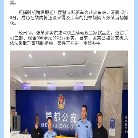
离。
抓捕时机稍纵即逝！民警立即驱车奔赴火车站，清晨5时1
0分，成功在站内将还没来得及上车的犯罪嫌疑人张某当场抓
获。
经讯问，张某如实供述深夜连续砸毁三家饮品店，盗窃手
机三部、现金900余元的犯罪事实。目前，张某已被公安机关
依法采取刑事强制措施，案件正在进一步侦办中。