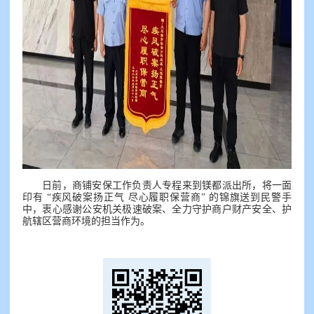
日前，商铺安保工作负责人专程来到镁都派出所，将一面
印有 “疾风破案扬正气 尽心履职保营商” 的锦旗送到民警手
中，衷心感谢公安机关极速破案、全力守护商户财产安全、护
航辖区营商环境的担当作为。