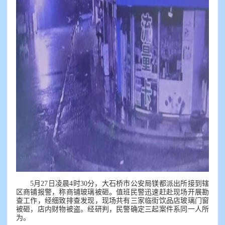
5月27日凌晨4时30分，大石桥市公安局镁都派出所接到辖
区商铺报警，称商铺玻璃被砸。值班民警迅速赶赴现场开展勘
查工作，经细致排查发现，现场共有三家临街饮品店玻璃门窗
被砸，店内财物被盗。经研判，民警确定三起案件系同一人所
为。