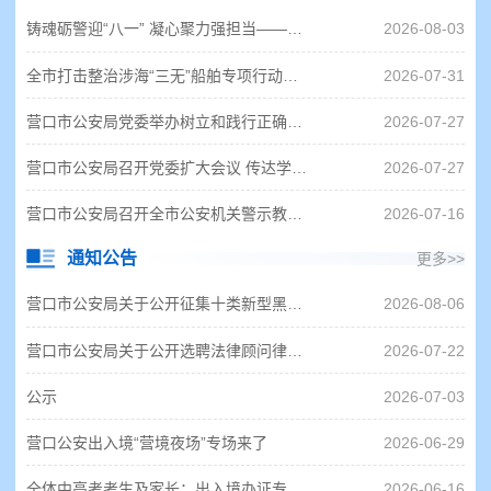
铸魂砺警迎“八一” 凝心聚力强担当——市局组织开展主题素质能力拓展培训活动
2026-08-03
全市打击整治涉海“三无”船舶专项行动部署会召开
2026-07-31
营口市公安局党委举办树立和践行正确政绩观学习教育第3期读书班暨党委理论学习中心组专题学习会
2026-07-27
营口市公安局召开党委扩大会议 传达学习全国公安厅局长座谈会精神
2026-07-27
营口市公安局召开全市公安机关警示教育会
2026-07-16
通知公告
更多>>
营口市公安局关于公开征集十类新型黑恶犯罪线索的通告
2026-08-06
营口市公安局关于公开选聘法律顾问律师事务所的公告
2026-07-22
公示
2026-07-03
营口公安出入境“营境夜场”专场来了
2026-06-29
全体中高考考生及家长：出入境办证专窗已上线！
2026-06-16