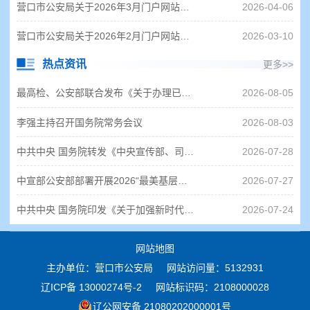
营口市公安局关于2026年3月门户网站和政务新媒体监管情况的通报
2026-04-06
营口市公安局关于2026年2月门户网站和政务新媒体监管情况的通报
2026-03-10
热点资讯
更多>>
最高检、公安部联合发布《关于办理已满十二周岁不满十四周岁未成年人 严重暴力犯罪核准追诉案件若干问题的规定》
2026-08-05
李强主持召开国务院常务会议
2026-08-03
中共中央 国务院转发《中央宣传部、司法部关于开展法治宣传教育的第九个五年规划（2026－2030年）》
2026-07-28
中宣部公安部部署开展2026“最美基层民警”宣传发布活动
2026-07-27
中共中央 国务院印发《关于加强新时代社会工作的意见》
2026-07-24
网站地图
主办单位：营口市公安局
网站访问量：5132931
辽ICP备 13000274号-2
网站标识码：2108000028
辽公网安备 21080202000001号